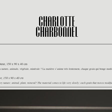
Charlotte
Charbonnel
moteur, 150 x 90 x 40 cm
 sa nature, animale, végétale, minérale ? La matière s’anime très lentement, chaque grain qui bouge modi
or, 150 x 90 x 40 cm
very nature: animal, plant, mineral? The material comes to life very slowly; each grain that moves modifi