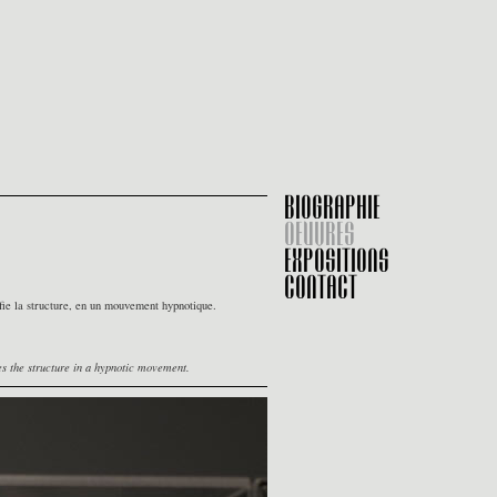
BIOGRAPHIE
OEUVRES
EXPOSITIONS
CONTACT
fie la structure, en un mouvement hypnotique.
es the structure in a hypnotic movement.