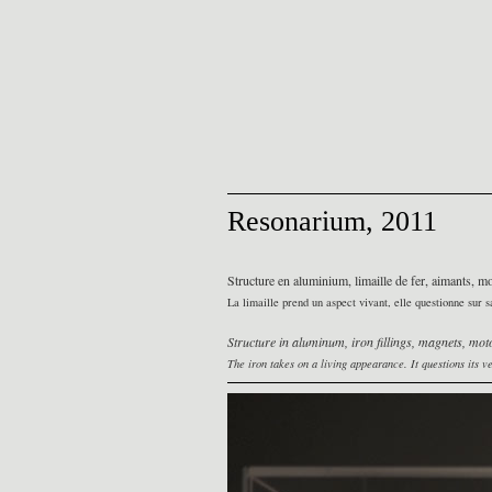
Resonarium, 2011
Structure en aluminium, limaille de fer, aimants, 
La limaille prend un aspect vivant, elle questionne sur
Structure in aluminum, iron fillings, magnets, mot
The iron takes on a living appearance. It questions its 