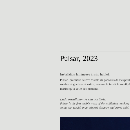
Pulsar, 2023
Installation lumineuse in situ hublot.
Pulsar, première oeuvre visible du parcours de l’exposit
sombre et glaciale et naitre, comme le ferait le soleil, d
marins qu’à celle des humains.
Light installation in situ porthole.
Pulsar is the first visible work of the exhibition, evoki
as the sun would, in an abyssal distance and astral cold