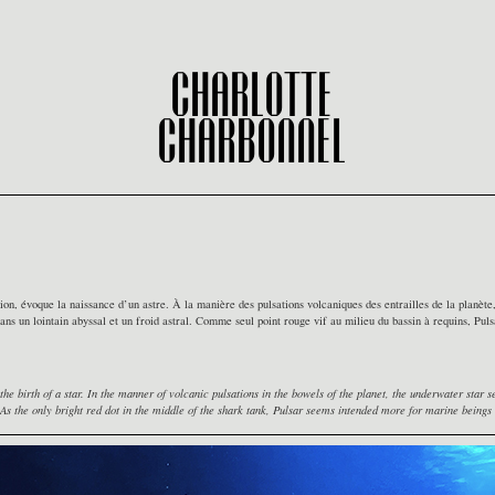
Charlotte
Charbonnel
ion, évoque la naissance d’un astre. À la manière des pulsations volcaniques des entrailles de la planè
ans un lointain abyssal et un froid astral. Comme seul point rouge vif au milieu du bassin à requins, Pulsa
ng the birth of a star. In the manner of volcanic pulsations in the bowels of the planet, the underwater sta
. As the only bright red dot in the middle of the shark tank, Pulsar seems intended more for marine beings