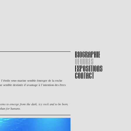
BIOGRAPHIE
OEUVRES
EXPOSITIONS
CONTACT
te, l’étoile sous-marine semble émerger de la roche
r semble destinée d’avantage à l’intention des êtres
r seems to emerge from the dark, icy rock and to be born,
 than for humans.