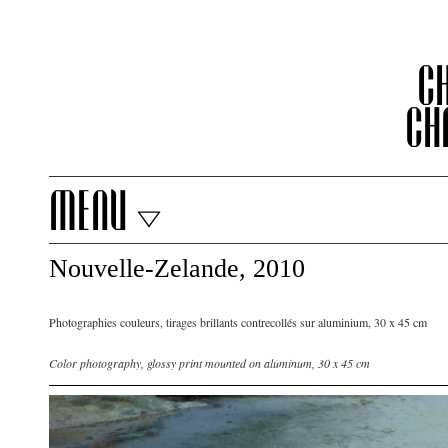
C
Ch
menu
Nouvelle-Zelande, 2010
Photographies couleurs, tirages brillants contrecollés sur aluminium, 30 x 45 cm
Color photography, glossy print mounted on aluminum, 30 x 45 cm