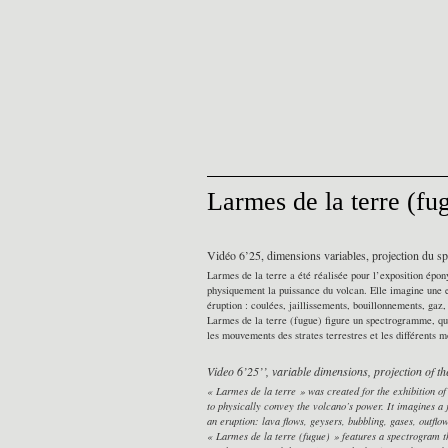
Larmes de la terre (fu
Vidéo 6’25, dimensions variables, projection du 
Larmes de la terre a été réalisée pour l’exposition épo
physiquement la puissance du volcan. Elle imagine une e
éruption : coulées, jaillissements, bouillonnements, gaz
Larmes de la terre (fugue) figure un spectrogramme, qui 
les mouvements des strates terrestres et les différents
Video 6’25’’, variable dimensions, projection of 
« Larmes de la terre » was created for the exhibition of
to physically convey the volcano’s power. It imagines a 
an eruption: lava flows, geysers, bubbling, gases, outflow
« Larmes de la terre (fugue) » features a spectrogram th