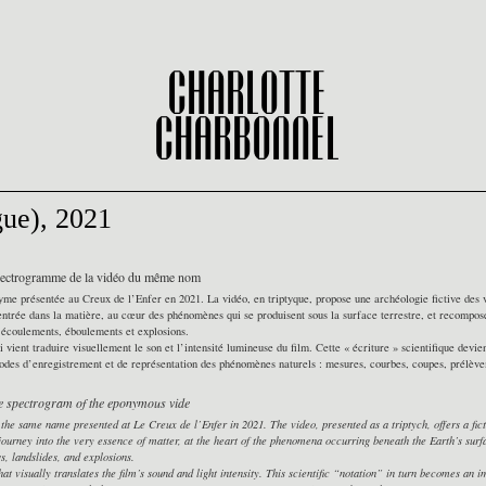
Charlotte
Charbonnel
gue), 2021
spectrogramme de la vidéo du même nom
nyme présentée au Creux de l’Enfer en 2021. La vidéo, en triptyque, propose une archéologie fictive des
ntrée dans la matière, au cœur des phénomènes qui se produisent sous la surface terrestre, et recompose 
, écoulements, éboulements et explosions.
vient traduire visuellement le son et l’intensité lumineuse du film. Cette « écriture » scientifique dev
 modes d’enregistrement et de représentation des phénomènes naturels : mesures, courbes, coupes, prélèv
the spectrogram of the eponymous vide
 the same name presented at Le Creux de l’Enfer in 2021. The video, presented as a triptych, offers a fi
journey into the very essence of matter, at the heart of the phenomena occurring beneath the Earth’s surfa
s, landslides, and explosions.
at visually translates the film’s sound and light intensity. This scientific “notation” in turn becomes 