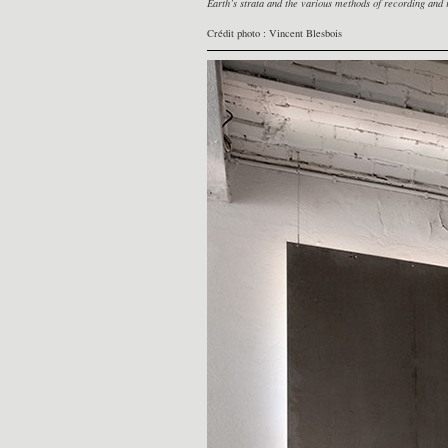
Earth’s strata and the various methods of recording an
Crédit photo : Vincent Blesbois