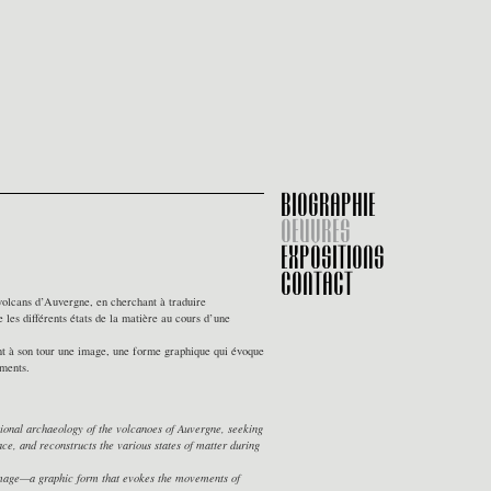
BIOGRAPHIE
OEUVRES
EXPOSITIONS
CONTACT
 volcans d’Auvergne, en cherchant à traduire
les différents états de la matière au cours d’une
ient à son tour une image, une forme graphique qui évoque
ements.
ctional archaeology of the volcanoes of Auvergne, seeking
ce, and reconstructs the various states of matter during
an image—a graphic form that evokes the movements of